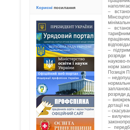
працівник
наполягає
Корисні
посилання
– встано
Мінсоцпол
мінімально
– встано
тарифним
працівник
відповіда
– підтри
розряди 
науково-п
норм зако
Позиція П
– недопущ
нормальн
запланова
розряди д
– виокрем
дотації на
– скасува
– вилучен
законопро
– передб