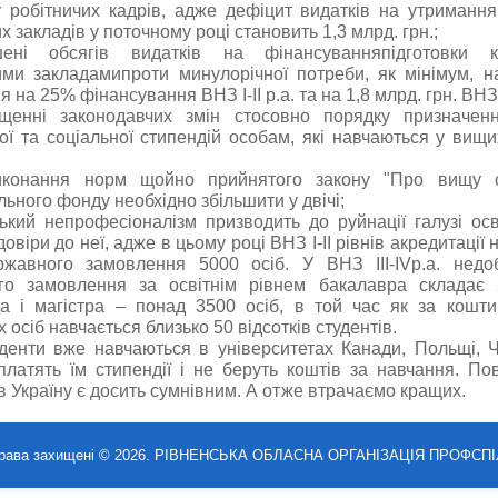
у робітничих кадрів, адже дефіцит видатків на утриманн
 закладів у поточному році становить 1,3 млрд. грн.;
ені обсягів видатків на фінансуванняпідготовки к
ми закладамипроти минулорічної потреби, як мінімум, н
 на 25% фінансування ВНЗ І-ІІ р.а. та на 1,8 млрд. грн. ВНЗ І
щенні законодавчих змін стосовно порядку призначен
ої та соціальної стипендій особам, які навчаються у вищ
конання норм щойно прийнятого закону "Про вищу св
льного фонду необхідно збільшити у двічі;
ький непрофесіоналізм призводить до руйнації галузі осві
довіри до неї, адже в цьому році ВНЗ І-ІІ рівнів акредитації
ржавного замовлення 5000 осіб. У ВНЗ ІІІ-ІVр.а. недо
го замовлення за освітнім рівнем бакалавра складає 
та і магістра – понад 3500 осіб, в той час як за кошт
осіб навчається близько 50 відсотків студентів.
денти вже навчаються в університетах Канади, Польщі, Ч
латять їм стипендії і не беруть коштів за навчання. П
 в Україну є досить сумнівним. А отже втрачаємо кращих.
права захищені © 2026. РІВНЕНСЬКА ОБЛАСНА ОРГАНІЗАЦІЯ ПРОФСПІ