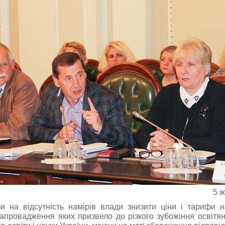
5 ж
 на відсутність намірів влади знизити ціни і тарифи н
запровадження яких призвело до різкого зубожіння освітя