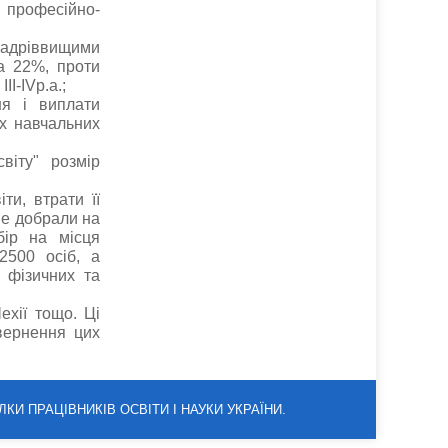
я професійно-
адріввищими
а 22%, проти
ІІ-ІVр.а.;
ня і виплати
их навчальних
іту" розмір
ти, втрати її
 не добрали на
бір на місця
2500 осіб, а
и фізичних та
ехії тощо. Ці
овернення цих
ЛКИ ПРАЦІВНИКІВ ОСВІТИ І НАУКИ УКРАЇНИ.