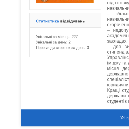
підготовк
навчальних
– збільш
навчальни
Статистика
відвідувань
скорочення
– недопу
академічн
Унікальні за місяць:
227
закладах;
Унікальні за день:
2
– для ви
Перегляди сторінок за день:
3
стипендіа
Управлінс
іміджу та 
місця де
державно
спеціаліс
юридичних 
Кращі сту
держави п
студентів
Усі 