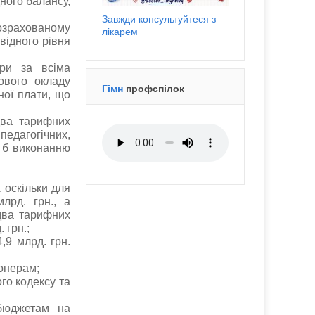
дного балансу,
Завжди консультуйтеся з
озрахованому
лікарем
відного рівня
ери за всіма
ового окладу
Гімн
профспілок
ної плати, що
два тарифних
едагогічних,
о б виконанню
 оскільки для
лрд. грн., а
два тарифних
 грн.;
,9 млрд. грн.
онерам;
го кодексу та
бюджетам на