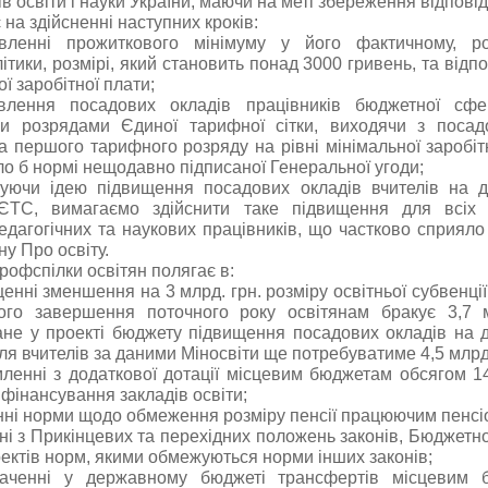
ів освіти і науки України, маючи на меті збереження відпові
 на здійсненні наступних кроків:
вленні прожиткового мінімуму у його фактичному, р
ітики, розмірі, який становить понад 3000 гривень, та відпо
ї заробітної плати;
влення посадових окладів працівників бюджетної сф
и розрядами Єдиної тарифної сітки, виходячи з посад
а першого тарифного розряду на рівні мінімальної заробіт
ло б нормі нещодавно підписаної Генеральної угоди;
муючи ідею підвищення посадових окладів вчителів на 
ЄТС, вимагаємо здійснити таке підвищення для всіх п
едагогічних та наукових працівників, що частково сприял
ну Про освіту.
рофспілки освітян полягає в:
енні зменшення на 3 млрд. грн. розміру освітньої субвенції,
ого завершення поточного року освітянам бракує 3,7 м
не у проекті бюджету підвищення посадових окладів на 
ля вчителів за даними Міносвіти ще потребуватиме 4,5 млрд.
ленні з додаткової дотації місцевим бюджетам обсягом 14
 фінансування закладів освіти;
нні норми щодо обмеження розміру пенсії працюючим пенсі
ні з Прикінцевих та перехідних положень законів, Бюджетно
ектів норм, якими обмежуються норми інших законів;
аченні у державному бюджеті трансфертів місцевим 