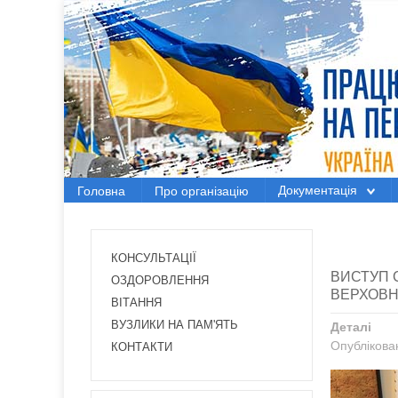
Головна
Про організацію
Документація
Документація
Головна
Про організацію
Електронний вісник
Новини Профспілки
КОНСУЛЬТАЦІЇ
ВИСТУП 
Новини з регіонів
ОЗДОРОВЛЕННЯ
ВЕРХОВНО
ВІТАННЯ
Проекти
ВУЗЛИКИ НА ПАМ'ЯТЬ
Деталі
Опублікова
КОНТАКТИ