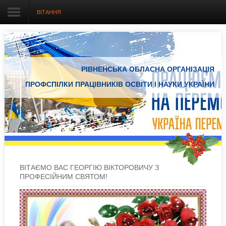
ВІТАННЯ
Головна
РІВНЕНСЬКА ОБЛАСНА ОРГАНІЗАЦІЯ
Про організацію
ПРОФСПІЛКИ ПРАЦІВНИКІВ ОСВІТИ І НАУКИ УКРАЇНИ
Документація
Електронний вісник
Новини Профспілки
Новини з регіонів
ВІТАЄМО ВАС ГЕОРГІЮ ВІКТОРОВИЧУ З
ПРОФЕСІЙНИМ СВЯТОМ!
Проекти