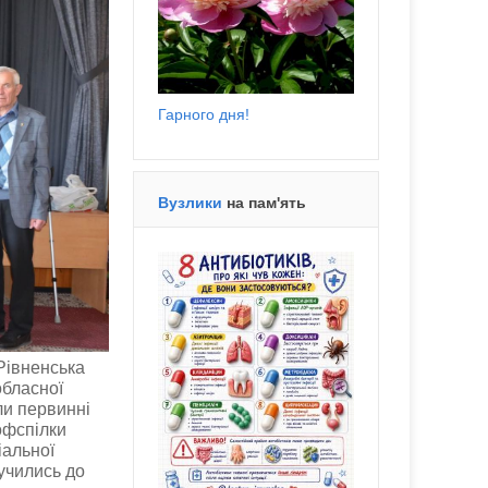
Гарного дня!
Вузлики
на пам'ять
Рівненська
обласної
ли первинні
рофспілки
іальної
лучились до