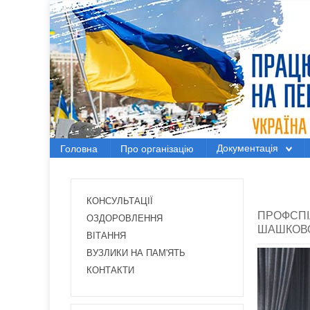
Головна
Про організацію
Документація
Документація
Головна
Про організацію
Електронний вісник
Новини Профспілки
КОНСУЛЬТАЦІЇ
ПРОФСПІ
Новини з регіонів
ОЗДОРОВЛЕННЯ
ШАШКОВ
ВІТАННЯ
Проекти
ВУЗЛИКИ НА ПАМ'ЯТЬ
КОНТАКТИ