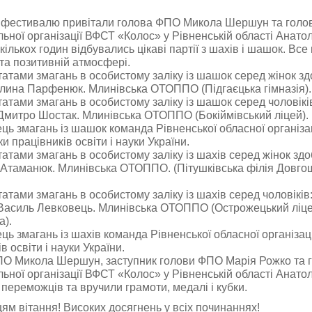
 фестивалю привітали голова ФПО Микола Шершун та голо
льної організації ВФСТ «Колос» у Рівненській області Анато
кількох годин відбувались цікаві партії з шахів і шашок. Вс
 та позитивній атмосфері.
татами змагань в особистому заліку із шашок серед жінок зд
алина Парфенюк. Млинівська ОТОППО (Підгаєцька гімназія).
татами змагань в особистому заліку із шашок серед чоловікі
 Дмитро Шостак. Млинівська ОТОППО (Бокіймівський ліцей).
ь змагань із шашок команда Рівненської обласної організац
 працівників освіти і науки України.
татами змагань в особистому заліку із шахів серед жінок здо
 Атаманюк. Млинівська ОТОППО. (Пітушківська філія Довго
татами змагань в особистому заліку із шахів серед чоловіків
 Василь Левковець. Млинівська ОТОППО (Острожецький ліце
а).
ь змагань із шахів команда Рівненської обласної організац
в освіти і науки України.
О Микола Шершун, заступник голови ФПО Марія Рожко та 
льної організації ВФСТ «Колос» у Рівненській області Анато
 переможців та вручили грамоти, медалі і кубки.
м вітання! Високих досягнень у всіх починаннях!