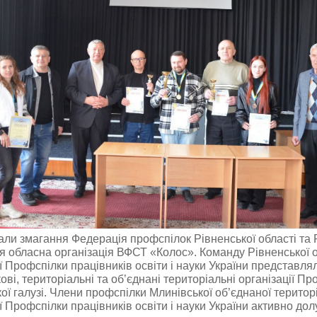
али змагання Федерація профспілок Рівненської області та 
ія обласна організація ВФСТ «Колос». Команду Рівненської 
ії Профспілки працівників освіти і науки України представля
ві, територіальні та об’єднані територіальні організації П
кої галузі. Члени профспілки Млинівської об’єднаної територ
ії Профспілки працівників освіти і науки України активно до