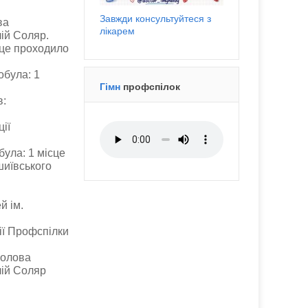
Завжди консультуйтеся з
ва
лікарем
лій Соляр.
е це проходило
обула: 1
Гімн
профспілок
в:
ії
була: 1 місце
шиївського
:
й ім.
ії Профспілки
голова
лій Соляр