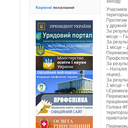
заходу.
Корисні
посилання
Учасників
територіа
Протягом 
у дружній
За резуль
місце – Г
За резуль
1 місце –
Переможец
Профспілки
За резуль
– Наталія
ліцею).
За резуль
1 місце –
І.Єремеєв
Переможец
працівникі
Голова ФП
територіа
привітали
Переможця