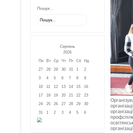
Пошук...
Серпень
2026
Пн
Вт
Ср
Чт
Пт
Сб
Нд
27
28
29
30
31
1
2
3
4
5
6
7
8
9
10
11
12
13
14
15
16
17
18
19
20
21
22
23
Організув
24
25
26
27
28
29
30
організац
організац
31
1
2
3
4
5
6
профспілко
освітянсь
організац