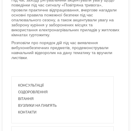
Під час заходу рятувальники акцентували увагу щодо
поведінки під час сигналу «Повітряна тривога»,
провели практичне відпрацювання, вчергове нагадали
основні правила пожежної безпеки під час
опалювального сезону, а також акцентували увагу на
заборону куріння у заборонених місцях та
використання електронагрівальних приладів у житлових
кімнатах гуртожитку.
Розповіли про порядок дій під час виявлення
вибухонебезпечних предметів, продемонстрували
навчальний відеоролик на дану тематику та вручили
листівки.
КОНСУЛЬТАЦІЇ
ОЗДОРОВЛЕННЯ
ВІТАННЯ
ВУЗЛИКИ НА ПАМ'ЯТЬ
КОНТАКТИ