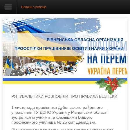
Новини з регіонів
Головна
РІВНЕНСЬКА ОБЛАСНА ОРГАНІЗАЦІЯ
Про організацію
ПРОФСПІЛКИ ПРАЦІВНИКІВ ОСВІТИ І НАУКИ УКРАЇНИ
Документація
Електронний вісник
Новини Профспілки
Новини з регіонів
РЯТУВАЛЬНИКИ РОЗПОВІЛИ ПРО ПРАВИЛА БЕЗПЕКИ
Проекти
1 листопада працівники Дубенського районного
управління ГУ ДСНС України у Рівненській області
зустрілися із учнями та фахівцями Вищого
професійного училища № 25 смт Демидівка.