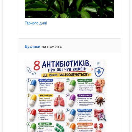
Гарного дня!
Вузлики
на пам'ять