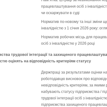
працевлаштування осіб з інвалідніс
чи оскаржувати в суді
Норматив по-новому та інші зміни що
інвалідністю з 1 січня 2026 року: огл
Норматив робочих місць для праце
осіб з інвалідністю у 2026 році
ства трудової інтеграції та захищеного працевлаштува
істю оцінять на відповідність критеріям статусу
Держпраці за результатами оцінки н
роботодавцю висновок про відповідн
невідповідність критеріям, за якими
набувають статусу підприємства / п
трудової інтеграції осіб з інвалідніст
підприємства захищеного працевла