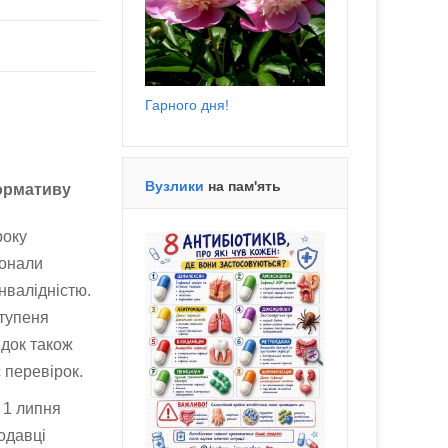
Гарного дня!
Вузлики
на пам'ять
ормативу
року
конали
нвалідністю.
ступеня
ядок також
 перевірок.
 1 липня
одавці