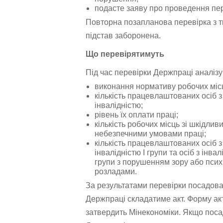
подасте заяву про проведення пер
Повторна позапланова перевірка з т
підстав заборонена.
Що перевірятимуть
Під час перевірки Держпраці аналіз
виконання нормативу робочих міс
кількість працевлаштованих осіб з
інвалідністю;
рівень їх оплати праці;
кількість робочих місць зі шкідлив
небезпечними умовами праці;
кількість працевлаштованих осіб з
інвалідністю I групи та осіб з інвалі
групи з порушенням зору або пси
розладами.
За результатами перевірки посадов
Держпраці складатиме акт. Форму ак
затвердить Мінекономіки. Якщо пос