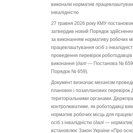
виконали норматив працевлаштуванн
інвалідністю
27 травня 2026 року КМУ постаново
затвердив новий Порядок здійсненн
за виконанням нормативу робочих м
працевлаштування осіб з інвалідніст
проведення перевірок роботодавців
виконання (
далі
— Постанова № 659
Порядок № 659).
Документ визначає механізм провед
планових і позапланових перевірок Д
територіальними органами. Держпра
контролюватиме, як роботодавці ви
норматив робочих місць для праце
осіб з інвалідністю (
далі
— норматив)
встановлює Закон України «Про осн