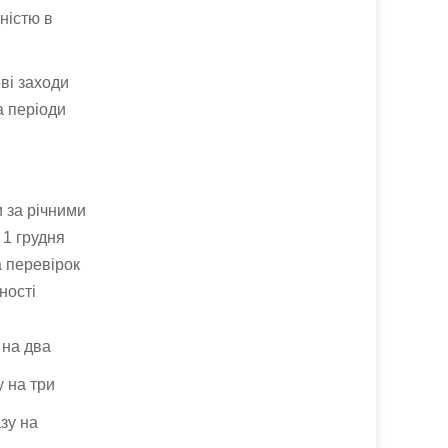
дністю в
ві заходи
а періоди
 за річними
 1 грудня
а перевірок
ності
 на два
у на три
зу на