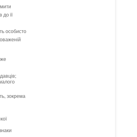
омити
 до її
ть особисто
новаженій
оже
давців;
 малого
ть, зокрема
кої
знаки