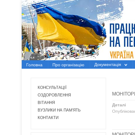
Головна
Про організацію
Документація
Документація
Головна
Про організацію
Електронний вісник
Новини Профспілки
КОНСУЛЬТАЦІЇ
МОНІТОР
Новини з регіонів
ОЗДОРОВЛЕННЯ
ВІТАННЯ
Деталі
Проекти
ВУЗЛИКИ НА ПАМ'ЯТЬ
Опублікова
КОНТАКТИ
МОНІТОР