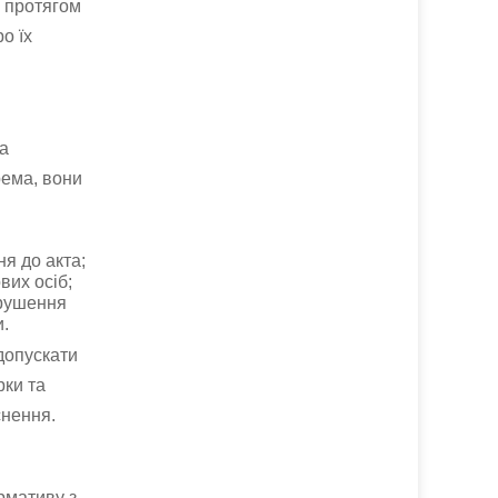
 протягом
о їх
а
рема, вони
я до акта;
вих осіб;
орушення
.
допускати
рки та
снення.
рмативу з