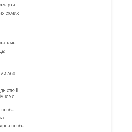
евірки.
их самих
уватиме:
ць;
ими або
дністю II
хічними
а особа
та
адова особа