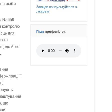
я осіб з
Завжди консультуйтеся з
лікарем
ю № 659
я контролю
Гімн
профспілок
ісць для
ю та
 щодо його
,
ення
ержпраці її
ці
конують
влаштування
, що
ови