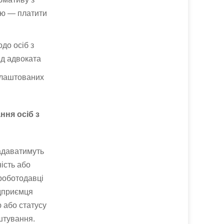
тю — платити
до осіб з
яд адвоката
влаштованих
ння осіб з
адаватимуть
ість або
 роботодавці
ідприємця
ю або статусу
штування.