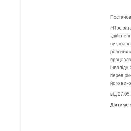
Постано
«Про зат
здійснен
виконанн
робочих 
працевла
інвалідн
перевірк
його вик
від 27.0
Діятиме 