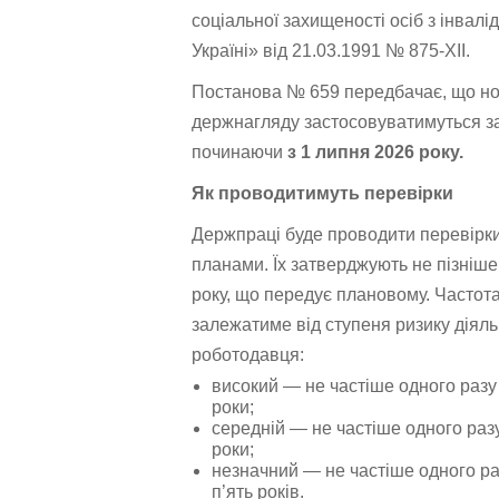
соціальної захищеності осіб з інвалі
Україні» від 21.03.1991 № 875-XII.
Постанова № 659 передбачає, що но
держнагляду застосовуватимуться з
починаючи
з 1 липня 2026 року.
Як проводитимуть перевірки
Держпраці буде проводити перевірки
планами. Їх затверджують не пізніше
року, що передує плановому. Частот
залежатиме від ступеня ризику діяль
роботодавця:
високий — не частіше одного разу
роки;
середній — не частіше одного раз
роки;
незначний — не частіше одного ра
п’ять років.