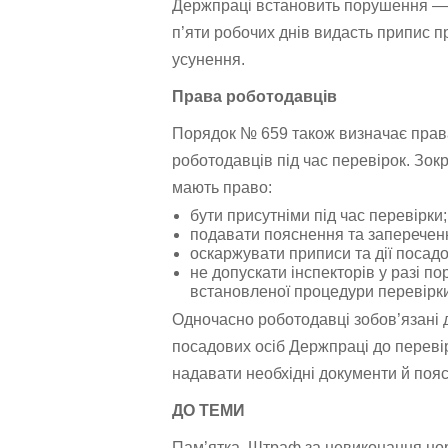
Держпраці встановить порушення —
п’яти робочих днів видасть припис пр
усунення.
Права роботодавців
Порядок № 659 також визначає прав
роботодавців під час перевірок. Зок
мають право:
бути присутніми під час перевірки;
подавати пояснення та запереченн
оскаржувати приписи та дії посадо
не допускати інспекторів у разі п
встановленої процедури перевірки
Одночасно роботодавці зобов’язані 
посадових осіб Держпраці до переві
надавати необхідні документи й поя
ДО ТЕМИ
Пам’ятка. Штраф за невиконання но