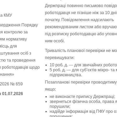
Держпраці повинно письмово повід
роботодавця не пізніше ніж за 10 днів
ва КМУ
початку. Повідомлення надсилають
вердження Порядку
рекомендованим листом або вручаю
ня контролю за
під розписку роботодавцю або упов
ям нормативу
ним особі.
місць для
Тривалість планової перевірки не м
штування осіб з
перевищувати:
істю та проведення
10 роб. д. — для звичайних робото
и роботодавців щодо
5 роб. д. — для суб’єктів мікро- та
онання»
підприємництва.
Позапланові перевірки проводитиму
5.2026 № 659
якщо:
з 01.07.2026
не виконаєте припису Держпраці;
звернеться фізична особа, права я
порушили;
надійде інформація від ПФУ про о
порушення;