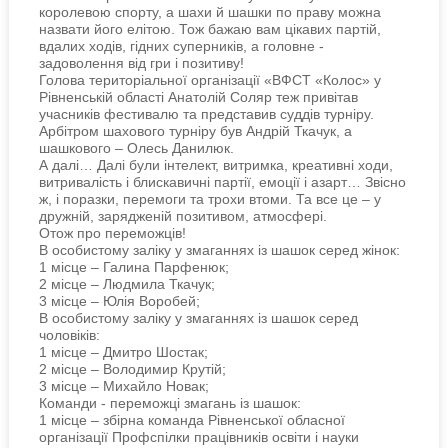
королевою спорту, а шахи й шашки по праву можна
назвати його елітою. Тож бажаю вам цікавих партій,
вдалих ходів, гідних суперників, а головне -
задоволення від гри і позитиву!
Голова територіальної організації «ВФСТ «Колос» у
Рівненській області Анатолій Соляр теж привітав
учасників фестивалю та представив суддів турніру.
Арбітром шахового турніру був Андрій Ткачук, а
шашкового – Олесь Данилюк.
А далі… Далі були інтелект, витримка, креативні ходи,
витривалість і блискавичні партії, емоції і азарт… Звісно
ж, і поразки, перемоги та трохи втоми. Та все це – у
дружній, зарядженій позитивом, атмосфері.
Отож про переможців!
В особистому заліку у змаганнях із шашок серед жінок:
1 місце – Галина Парфенюк;
2 місце – Людмила Ткачук;
3 місце – Юлія Воробей;
В особистому заліку у змаганнях із шашок серед
чоловіків:
1 місце – Дмитро Шостак;
2 місце – Володимир Крутій;
3 місце – Михайло Новак;
Команди - переможці змагань із шашок:
1 місце – збірна команда Рівненської обласної
організації Профспілки працівників освіти і науки