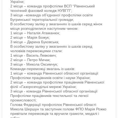
України;
2 місце – команда профспілки ВСП “Рівненський
технічний фаховий коледж НУВГП”;
3 місце –команда об’єднаної профспілки освіти
Бугринської територіальної громади;
В особистому заліку у змаганнях із шахів серед жінок
місця розподілилися наступним чином:
1 місце – Наталія Атаманюк;
2 місце – Марія Божук;
3 місце – Дарина Буковська;
В особистому заліку у змаганнях із шахів серед
чоловіків переможцями стали:
1 місце - Василь Левкович;
2 місце – Петро Мичак;
3 місце - Микола Оксимчук;
Команди-переможці змагань із шахів:
1 місце – команда Рівненської обласної організації
Профспілки працівників освіти і науки України;
2 місце – команда профспілки працівників Рівненської
філії «Газорозподільчі мережі України;
3 місце - команда Рівненської обласної організації
Профспілки працівників текстильної та легкої
промисловості;
Голова Федерації профспілок Рівненської області
Микола Шершун та заступник голови ФПО Марія Рожко
привітали переможців та вручили грамоти, медалі і