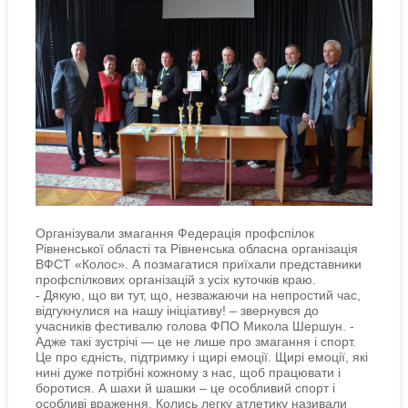
Організували змагання Федерація профспілок
Рівненської області та Рівненська обласна організація
ВФСТ «Колос». А позмагатися приїхали представники
профспілкових організацій з усіх куточків краю.
- Дякую, що ви тут, що, незважаючи на непростий час,
відгукнулися на нашу ініціативу! – звернувся до
учасників фестивалю голова ФПО Микола Шершун. -
Адже такі зустрічі — це не лише про змагання і спорт.
Це про єдність, підтримку і щирі емоції. Щирі емоції, які
нині дуже потрібні кожному з нас, щоб працювати і
боротися. А шахи й шашки – це особливий спорт і
особливі враження. Колись легку атлетику називали