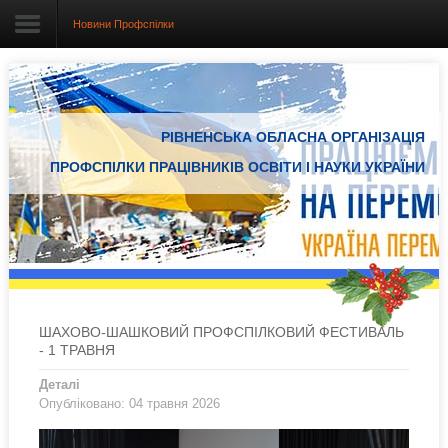
Новини Профспілки
Головна
РІВНЕНСЬКА ОБЛАСНА ОРГАНІЗАЦІЯ
Про організацію
ПРОФСПІЛКИ ПРАЦІВНИКІВ ОСВІТИ І НАУКИ УКРАЇНИ
Документація
Електронний вісник
Новини Профспілки
Новини з регіонів
ШАХОВО-ШАШКОВИЙ ПРОФСПІЛКОВИЙ ФЕСТИВАЛЬ
- 1 ТРАВНЯ
Проекти
Деталі
Опубліковано: 04 травня 2026