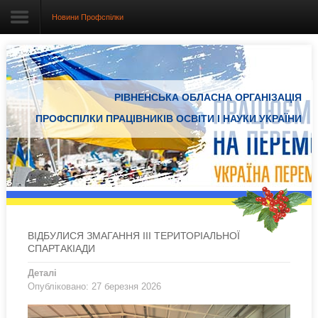
Новини Профспілки
Головна
РІВНЕНСЬКА ОБЛАСНА ОРГАНІЗАЦІЯ
Про організацію
ПРОФСПІЛКИ ПРАЦІВНИКІВ ОСВІТИ І НАУКИ УКРАЇНИ
Документація
Електронний вісник
Новини Профспілки
Новини з регіонів
ВІДБУЛИСЯ ЗМАГАННЯ ІІІ ТЕРИТОРІАЛЬНОЇ
СПАРТАКІАДИ
Проекти
Деталі
Опубліковано: 27 березня 2026