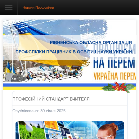
Новини Профспілки
Головна
РІВНЕНСЬКА ОБЛАСНА ОРГАНІЗАЦІЯ
Про організацію
ПРОФСПІЛКИ ПРАЦІВНИКІВ ОСВІТИ І НАУКИ УКРАЇНИ
Документація
Електронний вісник
Новини Профспілки
Новини з регіонів
ПРОФЕСІЙНИЙ СТАНДАРТ ВЧИТЕЛЯ
Проекти
Опубліковано: 30 січня 2025