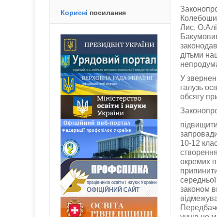
Законопро
Корисні
посилання
Колебошин
Лис, О.Ал
Бакумовим
законодав
дітьми на
непродума
У звернен
галузь ос
обсягу пр
Законопро
підвищити 
запровади
10-12 кла
створення
окремих п
припинити
середньої
законом в
відмежува
Передбаче
учнів не 