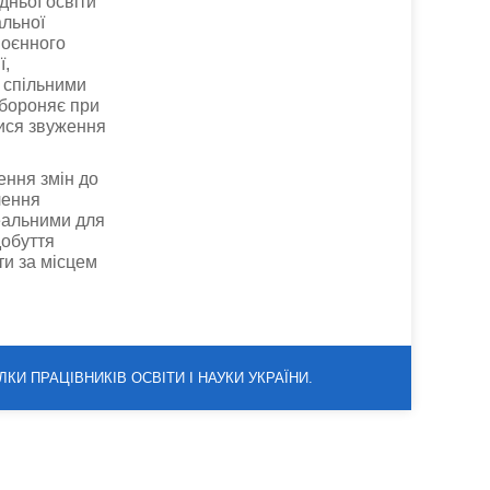
дньої освіти
альної
воєнного
ї,
о спільними
абороняє при
тися звуження
ення змін до
лення
еальними для
добуття
ти за місцем
ЛКИ ПРАЦІВНИКІВ ОСВІТИ І НАУКИ УКРАЇНИ.