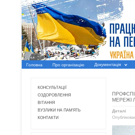
Головна
Про організацію
Документація
Документація
Головна
Про організацію
Електронний вісник
Новини Профспілки
КОНСУЛЬТАЦІЇ
ПРОФСПІ
Новини з регіонів
ОЗДОРОВЛЕННЯ
МЕРЕЖІ Л
ВІТАННЯ
Проекти
ВУЗЛИКИ НА ПАМ'ЯТЬ
Деталі
Опублікован
КОНТАКТИ