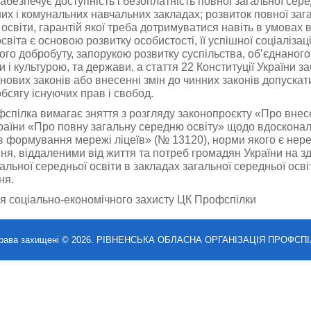
абезпечує доступність і безоплатність повної загальної сере
их і комунальних навчальних закладах; розвиток повної заг
 освіти, гарантій якої треба дотримуватися навіть в умовах 
освіта є основою розвитку особистості, її успішної соціалізаці
ого добробуту, запорукою розвитку суспільства, об’єднаног
 і культурою, та держави, а стаття 22 Конституції України з
 нових законів або внесенні змін до чинних законів допуска
обсягу існуючих прав і свобод.
спілка вимагає зняття з розгляду законопроєкту «Про внес
раїни «Про повну загальну середню освіту» щодо вдоскона
в формування мережі ліцеїв» (№ 13120), норми якого є нер
ння, віддаленими від життя та потреб громадян України на з
альної середньої освіти в закладах загальної середньої осві
ня.
я соціально-економічного захисту ЦК Профспілки
права захищені © 2026. РІВНЕНСЬКА ОБЛАСНА ОРГАНІЗАЦІЯ ПРОФСПІ