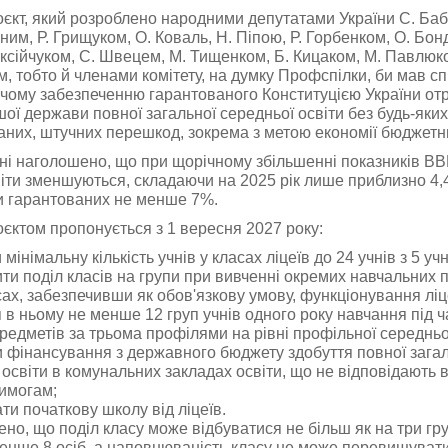
єкт, який розроблено народними депутатами України С. Баб
им, Р. Грищуком, О. Коваль, Н. Піпою, Р. Горбенком, О. Бон
іксійчуком, С. Швецем, М. Тищенком, Б. Кицаком, М. Павлюко
, тобто й членами комітету, на думку Профспілки, би мав с
чому забезпеченню гарантованого Конституцією України о
шої держави повної загальної середньої освіти без будь-яких
них, штучних перешкод, зокрема з метою економії бюджетни
ні наголошено, що при щорічному збільшенні показників ВВ
віти зменшуються, складаючи на 2025 рік лише приблизно 4,
и гарантованих не менше 7%.
єктом пропонується з 1 вересня 2027 року:
мінімальну кількість учнів у класах ліцеїв до 24 учнів з 5 учн
ти поділ класів на групи при вивченні окремих навчальних 
сах, забезпечивши як обов'язкову умову, функціонування лі
 в ньому не менше 12 груп учнів одного року навчання під 
редметів за трьома профілями на рівні профільної середньої
 фінансування з державного бюджету здобуття повної загал
 освіти в комунальних закладах освіти, що не відповідають
имогам;
ти початкову школу від ліцеїв.
но, що поділ класу може відбуватися не більш як на три груп
менше 8 осіб, а наповнюваність класу не може перевищувати 