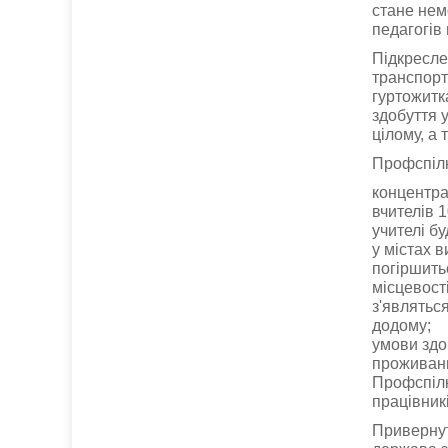
стане нем
педагогів 
Підкресле
транспорт
гуртожитка
здобуття у
цілому, а
Профспілк
концентра
вчителів 1
учителі б
у містах в
погіршитьс
місцевості
з'являтьс
додому;
умови здо
проживанн
Профспілк
працівникі
Привернут