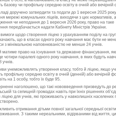
ь базову чи профільну середню освіту в очній або вечірній 
владі доручено затвердити та подати до 1 вересня 2025 ро
я мережі комунальних ліцеїв, виходячи з цих нормативів, а
ження чи неподання до 1 вересня 2026 року, право на таке
ння передбачається надати Кабінету Міністрів України.
і вимоги щодо створення ліцею з урахуванням поділу на гр
значають, що в класах одного року навчання має бути не менш
аси з мінімальною наповнюваністю не менше 24 учнів.
й матиме право на існування та державне фінансування, як
де чотири паралелі одного року навчання, в яких будуть нав
 учнів.
иви унеможливлять утворення класу, тобто й ліцею, якщо учн
ь профільну середню освіту в очній (денній) або вечірній фо
ть на 1 особу, тобто їх буде 95.
ерненні наголошено, що такі нововведення призведуть до ре
льській та селищній громадах навіть при їхніх рішеннях об’є
 ліцею для учнів, які проживають у навколишніх населених п
 створено.
ливить отримання дітьми повної загальної середньої освіти
роживання. З такими нереальними, відірваними від життя, 