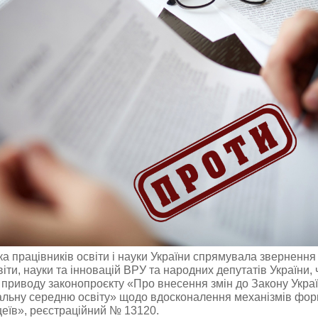
а працівників освіти і науки України спрямувала звернення 
іти, науки та інновацій ВРУ та народних депутатів України, 
 з приводу законопроєкту «Про внесення змін до Закону Укра
альну середню освіту» щодо вдосконалення механізмів фо
цеїв», реєстраційний № 13120.