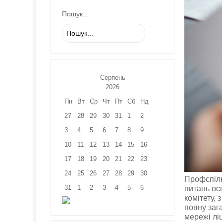
Пошук...
Серпень
2026
Пн
Вт
Ср
Чт
Пт
Сб
Нд
27
28
29
30
31
1
2
3
4
5
6
7
8
9
10
11
12
13
14
15
16
17
18
19
20
21
22
23
24
25
26
27
28
29
30
Профспілк
31
1
2
3
4
5
6
питань осв
комітету,
повну заг
мережі лі