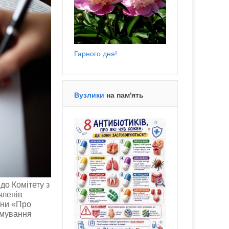
Гарного дня!
Вузлики
на пам'ять
до Комітету з
членів
їни «Про
рмування