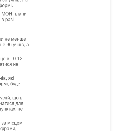
формі.
ку МОН плани
 в разі
упи не менше
е 96 учнів, а
що в 10-12
чатися не
ів, які
рмі, буде
алій, що в
днатися для
унктах, не
 за місцем
цифрами,