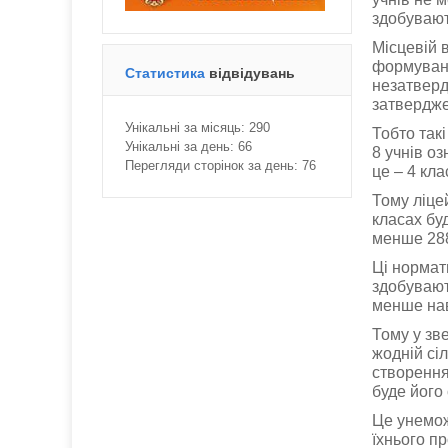
здобувают
Місцевій 
формуванн
Статистика
відвідувань
незатверд
затвердже
Унікальні за місяць:
290
Тобто так
Унікальні за день:
66
8 учнів о
Перегляди сторінок за день:
76
це – 4 кл
Тому ліце
класах бу
менше 288
Ці нормат
здобувают
менше наві
Тому у зв
жодній сі
створення
буде його
Це унемож
їхнього п