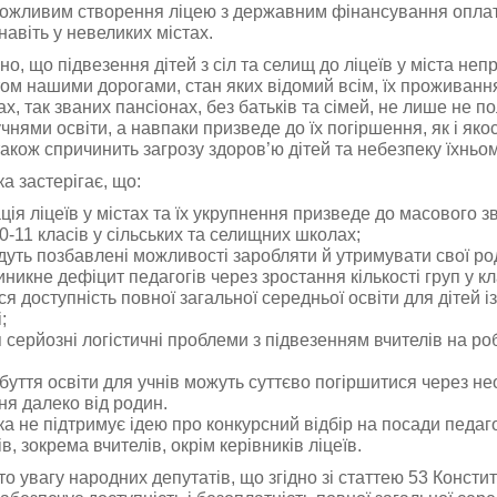
ожливим створення ліцею з державним фінансування оплат
навіть у невеликих містах.
но, що підвезення дітей з сіл та селищ до ліцеїв у міста не
ом нашими дорогами, стан яких відомий всім, їх проживанн
х, так званих пансіонах, без батьків та сімей, не лише не 
чнями освіти, а навпаки призведе до їх погіршення, як і якос
 також спричинить загрозу здоров’ю дітей та небезпеку їхньо
а застерігає, що:
ція ліцеїв у містах та їх укрупнення призведе до масового з
0-11 класів у сільських та селищних школах;
удуть позбавлені можливості заробляти й утримувати свої ро
иникне дефіцит педагогів через зростання кількості груп у кл
я доступність повної загальної середньої освіти для дітей із
;
я серйозні логістичні проблеми з підвезенням вчителів на ро
буття освіти для учнів можуть суттєво погіршитися через не
я далеко від родин.
а не підтримує ідею про конкурсний відбір на посади педаг
в, зокрема вчителів, окрім керівників ліцеїв.
о увагу народних депутатів, що згідно зі статтею 53 Констит