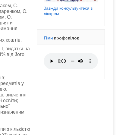
аком, С.
Завжди консультуйтеся з
даренком, О.
лікарем
м, О.
прияти
тримання
Гімн
профспілок
х коштів.
П, видатки на
4% від його
ів;
предметів у
цею,
час вивчення
 освіти;
ьної
 визначеним
и з кількістю
30 учнів, які