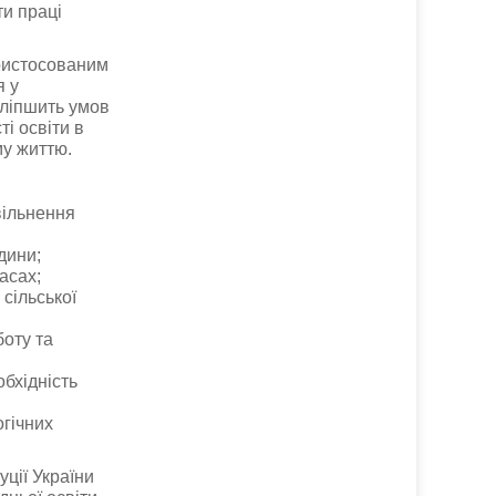
и праці
пристосованим
я у
поліпшить умов
ті освіти в
му життю.
вільнення
дини;
асах;
 сільської
боту та
обхідність
огічних
уції України