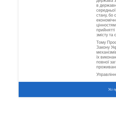
держава з
в державн
середньої
стану, бо 
економічн
цінностями
прийнятті
змісту та 
Тому Проф
Закону Ук
механізмі
їх викона
повної заг
проживан
Управлінн
Усі 