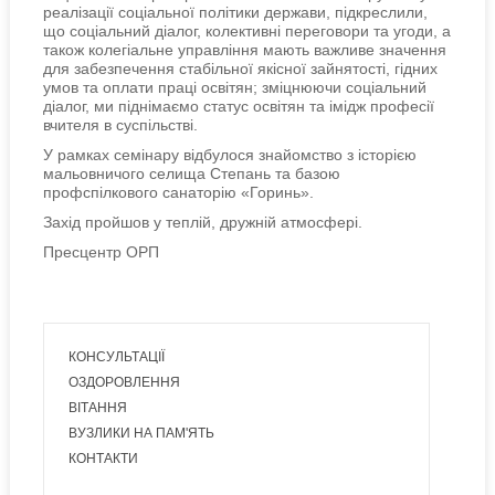
реалізації соціальної політики держави, підкреслили,
що соціальний діалог, колективні переговори та угоди, а
також колегіальне управління мають важливе значення
для забезпечення стабільної якісної зайнятості, гідних
умов та оплати праці освітян; зміцнюючи соціальний
діалог, ми піднімаємо статус освітян та імідж професії
вчителя в суспільстві.
У рамках семінару відбулося знайомство з історією
мальовничого селища Степань та базою
профспілкового санаторію «Горинь».
Захід пройшов у теплій, дружній атмосфері.
Пресцентр ОРП
КОНСУЛЬТАЦІЇ
ОЗДОРОВЛЕННЯ
ВІТАННЯ
ВУЗЛИКИ НА ПАМ'ЯТЬ
КОНТАКТИ