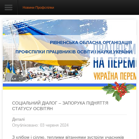
Новини Профспілки
Головна
РІВНЕНСЬКА ОБЛАСНА ОРГАНІЗАЦІЯ
Про організацію
ПРОФСПІЛКИ ПРАЦІВНИКІВ ОСВІТИ І НАУКИ УКРАЇНИ
Документація
Електронний вісник
Новини Профспілки
Новини з регіонів
СОЦІАЛЬНИЙ ДІАЛОГ – ЗАПОРУКА ПІДНЯТТЯ
СТАТУСУ ОСВІТЯН
Проекти
Деталі
Опубліковано: 03 червня 2024
З хлібом і сіллю, теплими вітаннями зустріли учасників