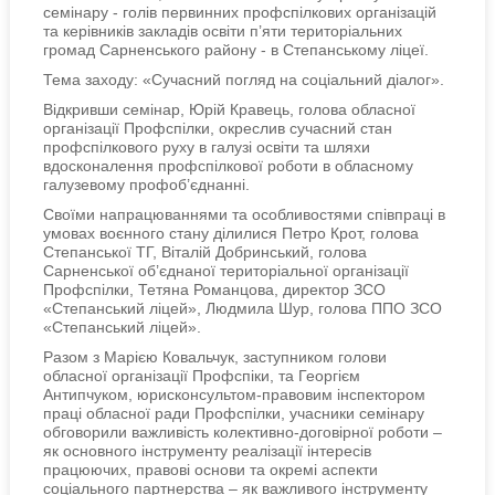
семінару - голів первинних профспілкових організацій
та керівників закладів освіти п’яти територіальних
громад Сарненського району - в Степанському ліцеї.
Тема заходу: «Сучасний погляд на соціальний діалог».
Відкривши семінар, Юрій Кравець, голова обласної
організації Профспілки, окреслив сучасний стан
профспілкового руху в галузі освіти та шляхи
вдосконалення профспілкової роботи в обласному
галузевому профоб’єднанні.
Своїми напрацюваннями та особливостями співпраці в
умовах воєнного стану ділилися Петро Крот, голова
Степанської ТГ, Віталій Добринський, голова
Сарненської об’єднаної територіальної організації
Профспілки, Тетяна Романцова, директор ЗСО
«Степанський ліцей», Людмила Шур, голова ППО ЗСО
«Степанський ліцей».
Разом з Марією Ковальчук, заступником голови
обласної організації Профспіки, та Георгієм
Антипчуком, юрисконсультом-правовим інспектором
праці обласної ради Профспілки, учасники семінару
обговорили важливість колективно-договірної роботи –
як основного інструменту реалізації інтересів
працюючих, правові основи та окремі аспекти
соціального партнерства – як важливого інструменту