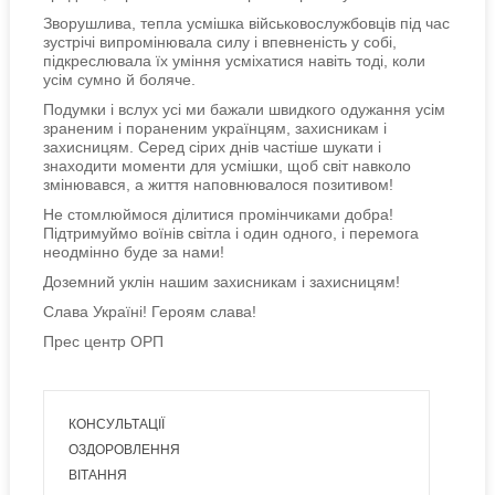
Зворушлива, тепла усмішка військовослужбовців під час
зустрічі випромінювала силу і впевненість у собі,
підкреслювала їх уміння усміхатися навіть тоді, коли
усім сумно й боляче.
Подумки і вслух усі ми бажали швидкого одужання усім
зраненим і пораненим українцям, захисникам і
захисницям. Серед сірих днів частіше шукати і
знаходити моменти для усмішки, щоб світ навколо
змінювався, а життя наповнювалося позитивом!
Не стомлюймося ділитися промінчиками добра!
Підтримуймо воїнів світла і один одного, і перемога
неодмінно буде за нами!
Доземний уклін нашим захисникам і захисницям!
Слава Україні! Героям слава!
Прес центр ОРП
КОНСУЛЬТАЦІЇ
ОЗДОРОВЛЕННЯ
ВІТАННЯ