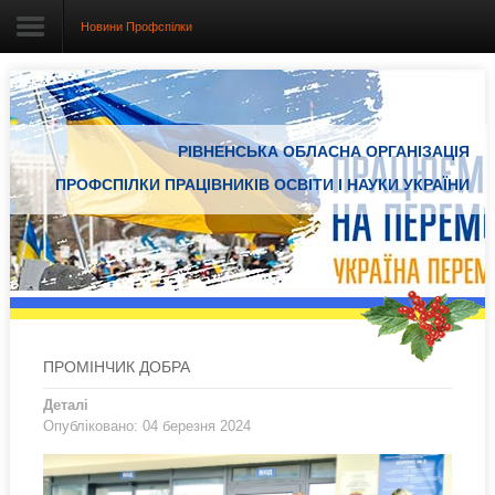
Новини Профспілки
Головна
РІВНЕНСЬКА ОБЛАСНА ОРГАНІЗАЦІЯ
Про організацію
ПРОФСПІЛКИ ПРАЦІВНИКІВ ОСВІТИ І НАУКИ УКРАЇНИ
Документація
Електронний вісник
Новини Профспілки
Новини з регіонів
ПРОМІНЧИК ДОБРА
Проекти
Деталі
Опубліковано: 04 березня 2024