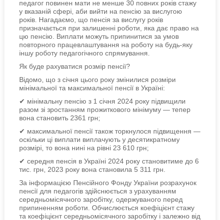
педагог повинен мати не менше 30 повних років стажу
у вказаній сфері, аби вийти на пенсію за вислугою
років. Нагадаємо, що пенсія за вислугу років
призначається при залишенні роботи, яка дає право на
цю пенсію. Виплати можуть припинитися за умов
повторного працевлаштування на роботу на будь-яку
іншу роботу педагогічного спрямування.
Як буде рахуватися розмір пенсії?
Відомо, що з січня цього року змінилися розміри
мінімальної та максимальної пенсії в Україні:
✔ мінімальну пенсію з 1 січня 2024 року підвищили
разом зі зростанням прожиткового мінімуму — тепер
вона становить 2361 грн;
✔ максимальної пенсії також торкнулося підвищення —
оскільки ці виплати виплачують у десятикратному
розмірі, то вона нині на рівні 23 610 грн;
✔ середня пенсія в Україні 2024 року становитиме до 6
тис. грн, 2023 року вона становила 5 311 грн.
За інформацією Пенсійного Фонду України розрахунок
пенсії для педагогів здійснюється з урахуванням
середньомісячного заробітку, одержуваного перед
припиненням роботи. Обчислюється коефіцієнт стажу
та коефіцієнт середньомісячного заробітку і залежно від