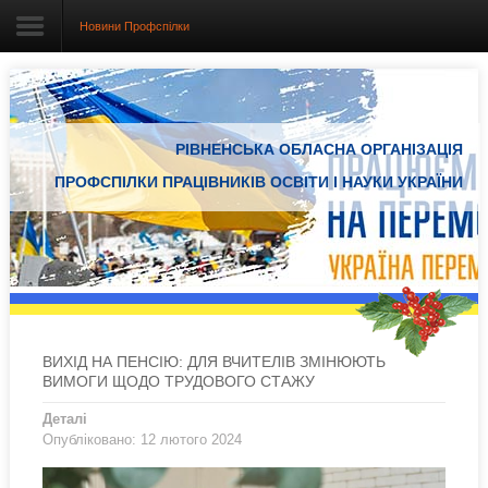
Новини Профспілки
Головна
РІВНЕНСЬКА ОБЛАСНА ОРГАНІЗАЦІЯ
Про організацію
ПРОФСПІЛКИ ПРАЦІВНИКІВ ОСВІТИ І НАУКИ УКРАЇНИ
Документація
Електронний вісник
Новини Профспілки
Новини з регіонів
ВИХІД НА ПЕНСІЮ: ДЛЯ ВЧИТЕЛІВ ЗМІНЮЮТЬ
ВИМОГИ ЩОДО ТРУДОВОГО СТАЖУ
Проекти
Деталі
Опубліковано: 12 лютого 2024